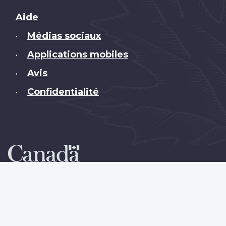
Brand
Aide
Médias sociaux
•
Applications mobiles
•
Avis
•
Confidentialité
•