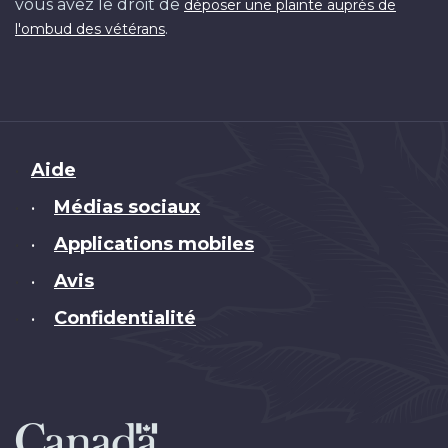
vous avez le droit de
déposer une plainte auprès de
.
l'ombud des vétérans
Brand
Aide
Médias sociaux
•
Applications mobiles
•
Avis
•
Confidentialité
•