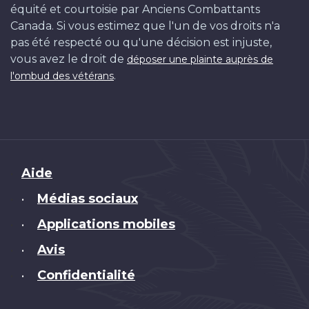
équité et courtoisie par Anciens Combattants
Canada. Si vous estimez que l'un de vos droits n'a
pas été respecté ou qu'une décision est injuste,
vous avez le droit de
déposer une plainte auprès de
.
l'ombud des vétérans
Brand
Aide
Médias sociaux
•
Applications mobiles
•
Avis
•
Confidentialité
•