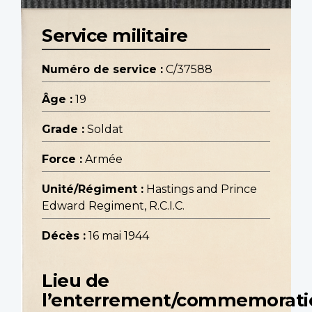
Service militaire
Numéro de service :
C/37588
Âge :
19
Grade :
Soldat
Force :
Armée
Unité/Régiment :
Hastings and Prince
Edward Regiment, R.C.I.C.
Décès :
16 mai 1944
Lieu de
l’enterrement/commemorati