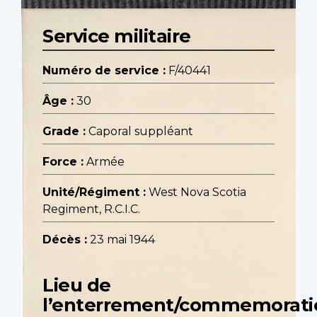
Service militaire
Numéro de service :
F/40441
Âge :
30
Grade :
Caporal suppléant
Force :
Armée
Unité/Régiment :
West Nova Scotia
Regiment, R.C.I.C.
Décès :
23 mai 1944
Lieu de
l’enterrement/commemorati