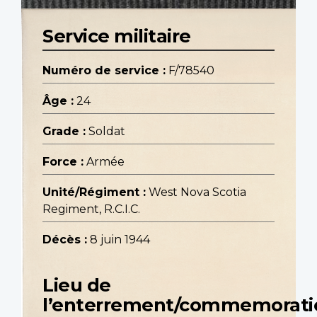
Service militaire
Numéro de service :
F/78540
Âge :
24
Grade :
Soldat
Force :
Armée
Unité/Régiment :
West Nova Scotia
Regiment, R.C.I.C.
Décès :
8 juin 1944
Lieu de
l’enterrement/commemorati