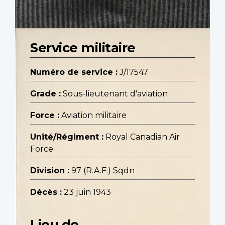
Service militaire
Numéro de service :
J/17547
Grade :
Sous-lieutenant d'aviation
Force :
Aviation militaire
Unité/Régiment :
Royal Canadian Air
Force
Division :
97 (R.A.F.) Sqdn
Décès :
23 juin 1943
Lieu de