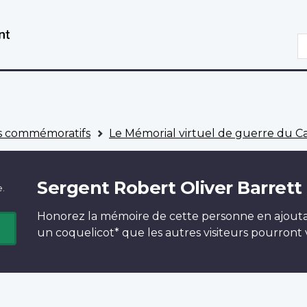
Aller
Passer
au
à
R
contenu
la
principal
version
HTML
simplifiée
 commémoratifs
Le Mémorial virtuel de guerre du 
Sergent Robert Oliver Barrett
e.
Honorez la mémoire de cette personne en ajout
un
coquelicot*
que les autres visiteurs pourront v