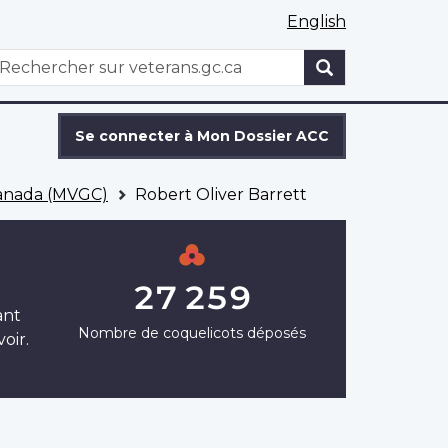
English
WxT
echercher
Search
form
Se connecter à Mon Dossier ACC
Canada (MVGC)
Robert Oliver Barrett
27 259
ant
Nombre de coquelicots déposés
oir.