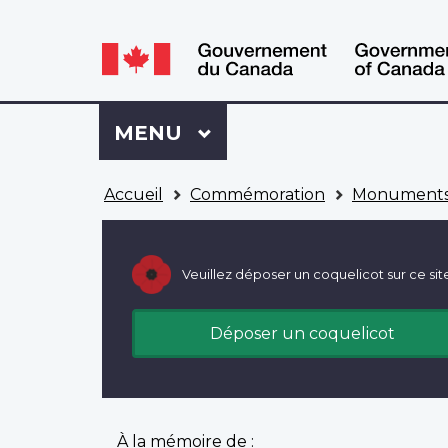
WxT
WxT
Language
Language
switcher
switcher
Se
Menu
MENU
PRINCIPAL
connecter
à
Vous
Mon
Accueil
Commémoration
Monuments
êtes
Dossier
ici
ACC
Veuillez déposer un coquelicot sur ce sit
Déposer un coquelicot
À la mémoire de :