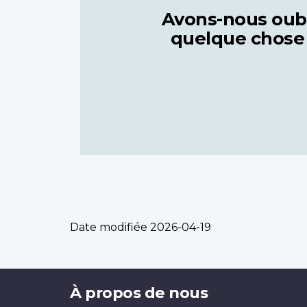
Avons-nous oub
quelque chose
Date modifiée
2026-04-19
Brand
À propos de nous