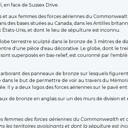
, en face de Sussex Drive.
t aux femmes des forces aériennes du Commonwealth b
 dans des bases situées au Canada, dans les Antilles brita
États-Unis, et dont le lieu de sépulture est inconnu.
lobe terrestre sculpté dans le bronze de 3 mètres de d
entre d'une pièce d'eau décorative. Le globe, dont le trei
 sont superposés en bas-relief, est couronné par l'emblè
 arborant des panneaux de bronze sur lesquels figurent 
 dans le but de permettre de voir au travers du Mémorial
lée. Il y a deux logos des forces aériennes sur le pavé ent
x de bronze en anglais sur un des murs de division et en
s femmes des forces aériennes du Commonwealth et de
s les territoires avoisinants et dont la sépulture est in