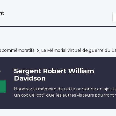
Aller
Passer
au
à
R
contenu
la
principal
version
HTML
simplifiée
 commémoratifs
Le Mémorial virtuel de guerre du 
Sergent Robert William
e.
Davidson
Honorez la mémoire de cette personne en ajout
un
coquelicot*
que les autres visiteurs pourront v