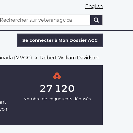
English
WxT
echercher
Search
form
Se connecter à Mon Dossier ACC
Canada (MVGC)
Robert William Davidson
27 120
Nombre de coquelicots déposés
ant
oir.