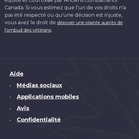
équité et courtoisie par Anciens Combattants
Canada. Si vous estimez que l'un de vos droits n'a
pas été respecté ou qu'une décision est injuste,
vous avez le droit de
déposer une plainte auprès de
.
l'ombud des vétérans
Brand
Aide
Médias sociaux
•
Applications mobiles
•
Avis
•
Confidentialité
•