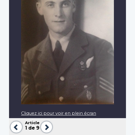
Cliquez ici pour voir en plein écran
Article
Précédent
Suivant
1
de 9