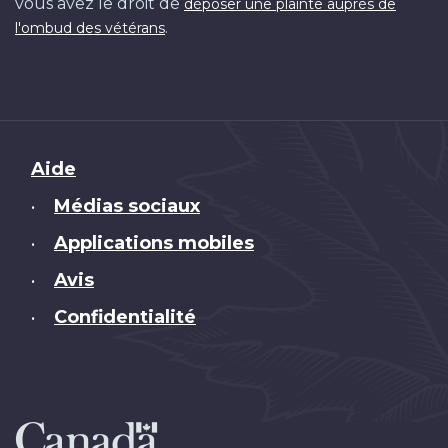
vous avez le droit de
déposer une plainte auprès de
.
l'ombud des vétérans
Brand
Aide
Médias sociaux
•
Applications mobiles
•
Avis
•
Confidentialité
•