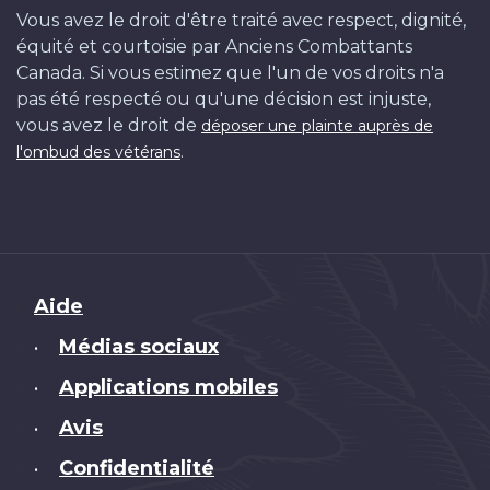
Vous avez le droit d'être traité avec respect, dignité,
équité et courtoisie par Anciens Combattants
Canada. Si vous estimez que l'un de vos droits n'a
pas été respecté ou qu'une décision est injuste,
vous avez le droit de
déposer une plainte auprès de
.
l'ombud des vétérans
Brand
Aide
Médias sociaux
•
Applications mobiles
•
Avis
•
Confidentialité
•