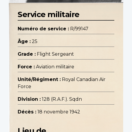
Service militaire
Numéro de service :
R/99147
Âge :
25
Grade :
Flight Sergeant
Force :
Aviation militaire
Unité/Régiment :
Royal Canadian Air
Force
Division :
128 (R.A.F.). Sqdn
Décès :
18 novembre 1942
Lieu de