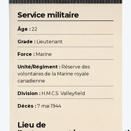
Service militaire
Âge :
22
Grade :
Lieutenant
Force :
Marine
Unité/Régiment :
Réserve des
volontaires de la Marine royale
canadienne
Division :
H.M.C.S. Valleyfield
Décès :
7 mai 1944
Lieu de