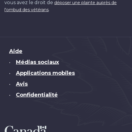
vous avez le droit de
déposer une plainte auprès de
.
l'ombud des vétérans
Brand
Aide
Médias sociaux
•
Applications mobiles
•
Avis
•
Confidentialité
•