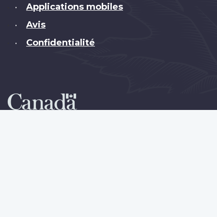
Applications mobiles
•
Avis
•
Confidentialité
•