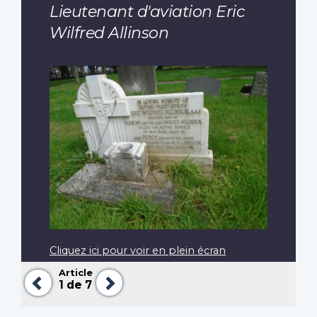
Lieutenant d'aviation Eric
Wilfred Allinson
Cliquez ici pour voir en plein écran
Article
Précédent
Suivant
1
de 7