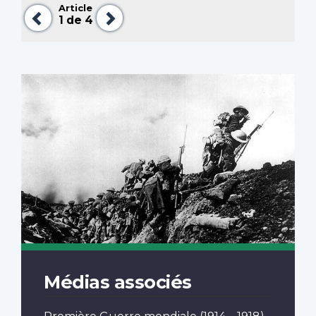
Article
Précédent
Suivant
1
de 4
Médias associés