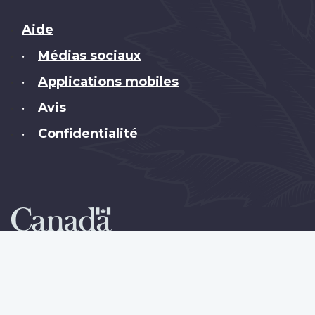
Brand
Aide
Médias sociaux
•
Applications mobiles
•
Avis
•
Confidentialité
•