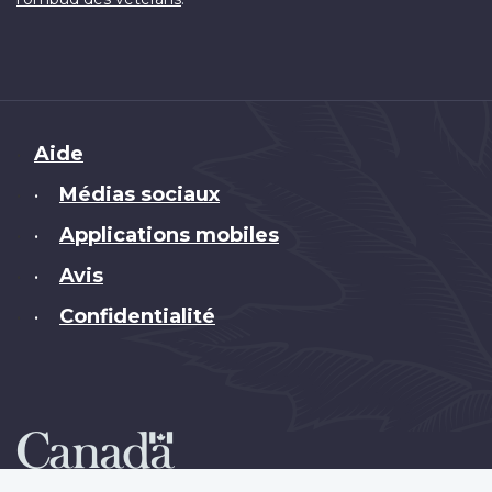
Brand
Aide
Médias sociaux
•
Applications mobiles
•
Avis
•
Confidentialité
•