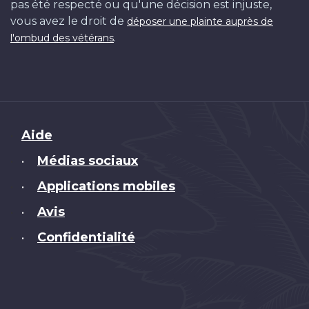
pas été respecté ou qu'une décision est injuste,
vous avez le droit de
déposer une plainte auprès de
.
l'ombud des vétérans
Brand
Aide
Médias sociaux
•
Applications mobiles
•
Avis
•
Confidentialité
•