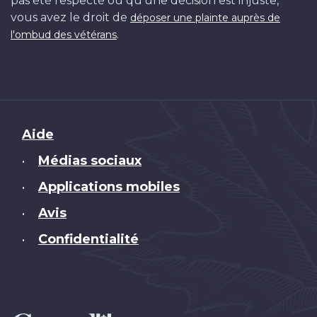
pas été respecté ou qu'une décision est injuste,
vous avez le droit de
déposer une plainte auprès de
.
l'ombud des vétérans
Brand
Aide
Médias sociaux
•
Applications mobiles
•
Avis
•
Confidentialité
•