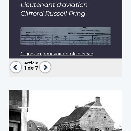
Lieutenant d'aviation
Clifford Russell Pring
Cliquez ici pour voir en plein écran
Article
Précédent
Suivant
1
de 7