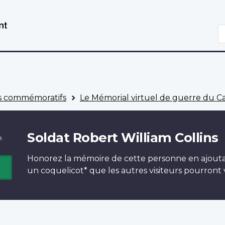
Aller
Passer
au
à
R
contenu
la
principal
version
HTML
simplifiée
 commémoratifs
Le Mémorial virtuel de guerre du 
Soldat Robert William Collins
e.
Honorez la mémoire de cette personne en ajout
un
coquelicot*
que les autres visiteurs pourront v