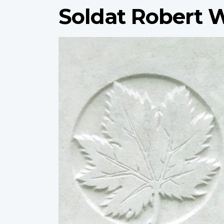
Soldat Robert W
Profile
image