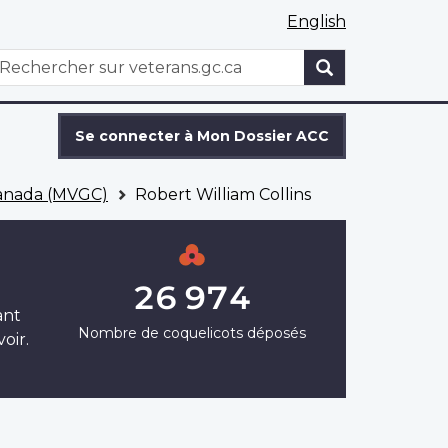
English
WxT
echercher
Search
form
Se connecter à Mon Dossier ACC
Canada (MVGC)
Robert William Collins
26 974
ant
Nombre de coquelicots déposés
oir.