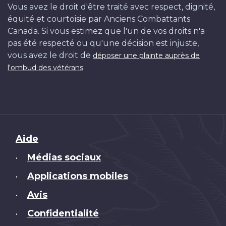
Vous avez le droit d'être traité avec respect, dignité,
équité et courtoisie par Anciens Combattants
Canada. Si vous estimez que l'un de vos droits n'a
pas été respecté ou qu'une décision est injuste,
vous avez le droit de
déposer une plainte auprès de
.
l'ombud des vétérans
Brand
Aide
Médias sociaux
•
Applications mobiles
•
Avis
•
Confidentialité
•