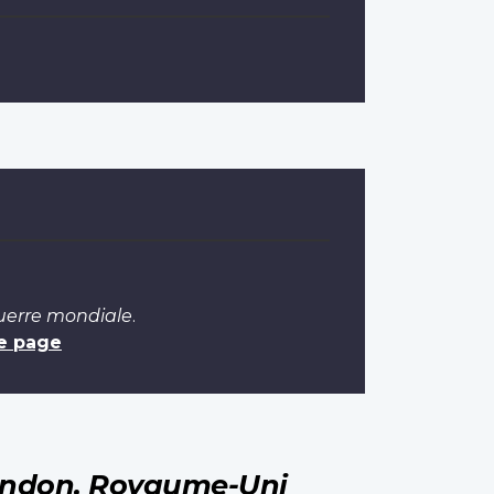
Guerre mondiale
.
e page
ndon, Royaume-Uni