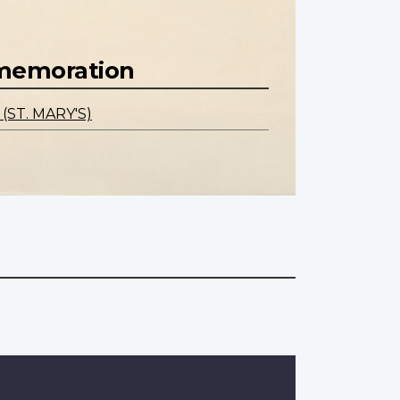
mmemoration
ST. MARY'S)