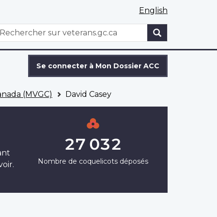
English
WxT
echercher
Search
form
Se connecter à Mon Dossier ACC
Canada (MVGC)
David Casey
27 032
ant
Nombre de coquelicots déposés
oir.