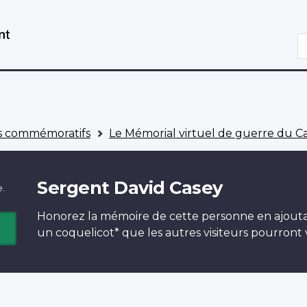
Aller
Passer
au
à
R
contenu
la
principal
version
HTML
simplifiée
 commémoratifs
Le Mémorial virtuel de guerre du 
Sergent David Casey
e.
Honorez la mémoire de cette personne en ajout
un
coquelicot*
que les autres visiteurs pourront v