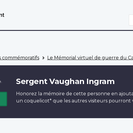
Aller
Passer
au
à
R
contenu
la
principal
version
HTML
simplifiée
 commémoratifs
Le Mémorial virtuel de guerre du 
Sergent Vaughan Ingram
e.
Honorez la mémoire de cette personne en ajout
un
coquelicot*
que les autres visiteurs pourront v