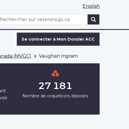
English
WxT
echercher
Search
form
Se connecter à Mon Dossier ACC
Canada (MVGC)
Vaughan Ingram
27 181
ant
Nombre de coquelicots déposés
oir.