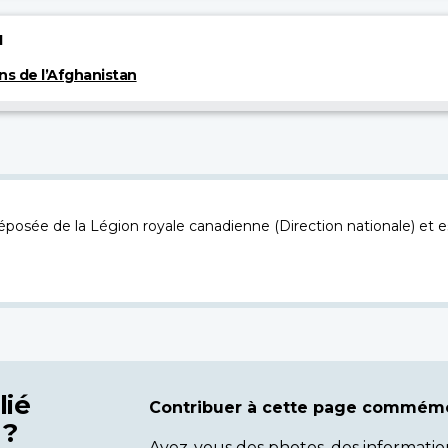
1
ns de l’Afghanistan
osée de la Légion royale canadienne (Direction nationale) et es
lié
Contribuer à cette page commémo
 ?
Avez-vous des photos, des informatio