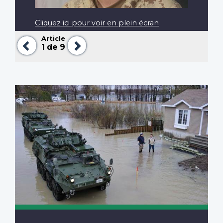
Cliquez ici pour voir en plein écran
Article
Précédent
Suivant
1
de 9