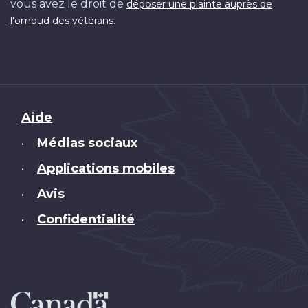
vous avez le droit de
déposer une plainte auprès de
.
l'ombud des vétérans
Brand
Aide
Médias sociaux
•
Applications mobiles
•
Avis
•
Confidentialité
•