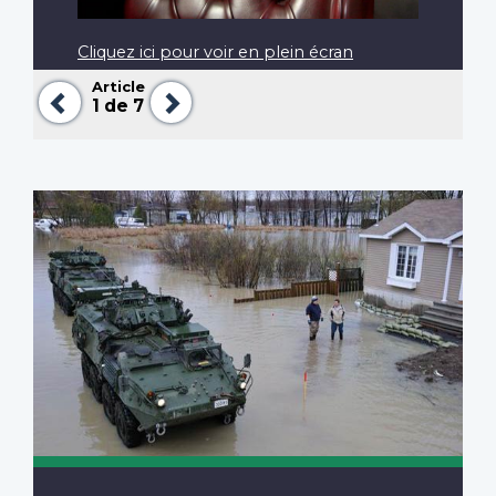
Cliquez ici pour voir en plein écran
Article
Précédent
Suivant
1
de 7