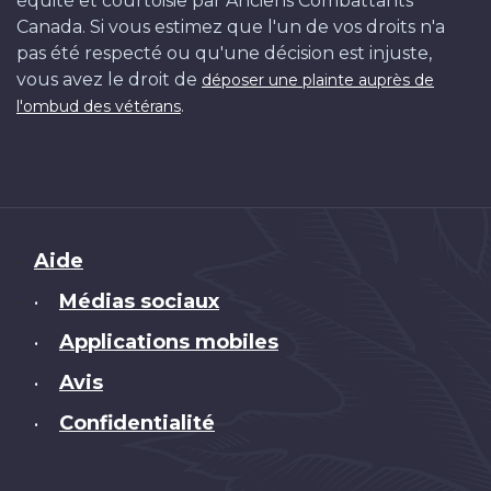
équité et courtoisie par Anciens Combattants
Canada. Si vous estimez que l'un de vos droits n'a
pas été respecté ou qu'une décision est injuste,
vous avez le droit de
déposer une plainte auprès de
.
l'ombud des vétérans
Brand
Aide
Médias sociaux
•
Applications mobiles
•
Avis
•
Confidentialité
•