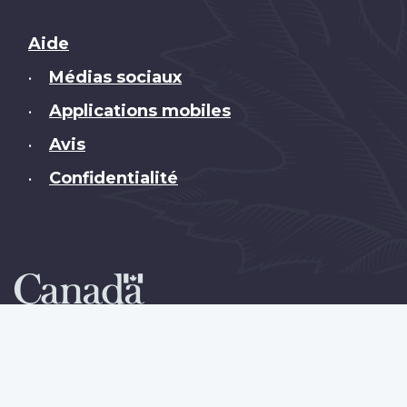
Brand
Aide
Médias sociaux
•
Applications mobiles
•
Avis
•
Confidentialité
•