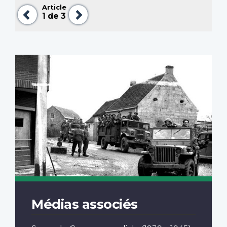
Article
Précédent
Suivant
1
de 3
Médias associés