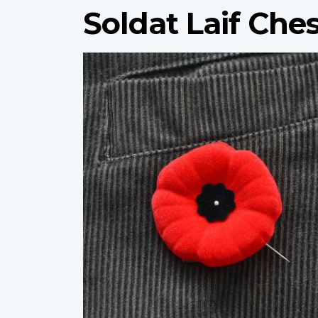
Soldat Laif Che
Profile
image