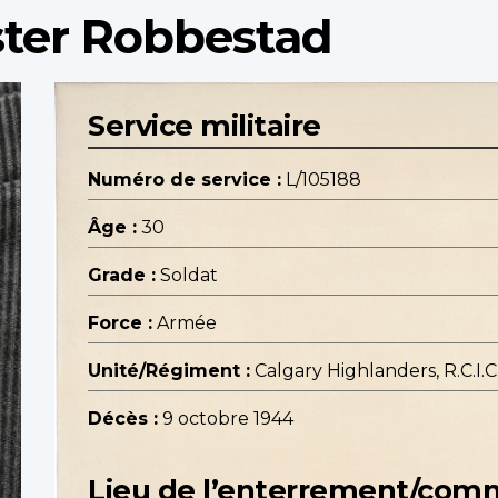
ster Robbestad
Service militaire
Numéro de service :
L/105188
Âge :
30
Grade :
Soldat
Force :
Armée
Unité/Régiment :
Calgary Highlanders, R.C.I.C
Décès :
9 octobre 1944
Lieu de l’enterrement/co