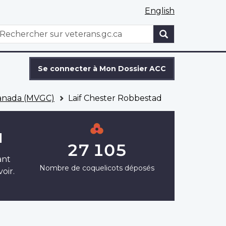
English
WxT
echercher
Search
form
Se connecter à Mon Dossier ACC
Canada (MVGC)
Laif Chester Robbestad
d
27 105
ant
Nombre de coquelicots déposés
oir.