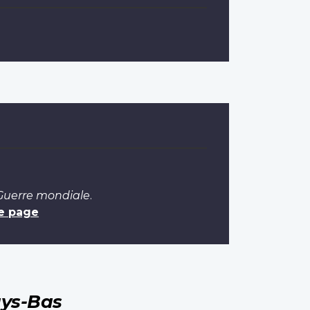
 Guerre mondiale
.
e page
ys-Bas