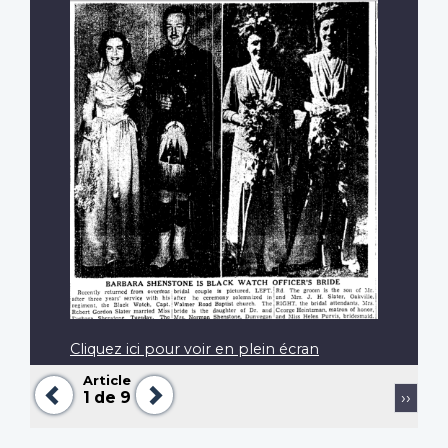
Cliquez ici pour voir en plein écran
Article
Précédent
Suivant
Pagination
Page
1
de 9
››
suiva