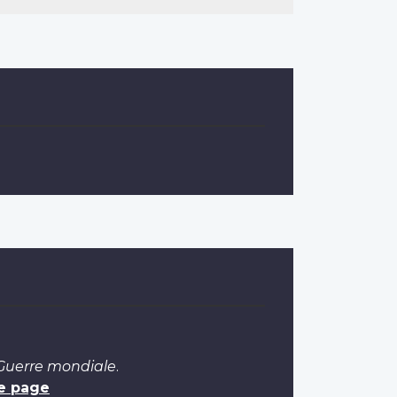
 Guerre mondiale
.
e page