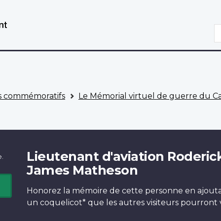
Aller
Passer
au
à
R
contenu
la
principal
version
HTML
simplifiée
 commémoratifs
Le Mémorial virtuel de guerre du 
Lieutenant d'aviation Roderic
e.
James Matheson
Honorez la mémoire de cette personne en ajout
un
coquelicot*
que les autres visiteurs pourront v