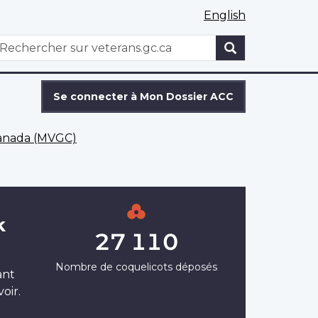
English
WxT
echercher
Search
form
Se connecter à Mon Dossier ACC
Canada (MVGC)
k
27 110
Nombre de coquelicots déposés
ant
oir.