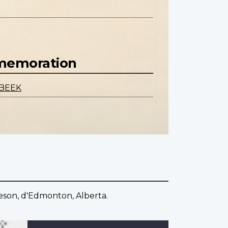
mmemoration
BEEK
eson, d'Edmonton, Alberta.