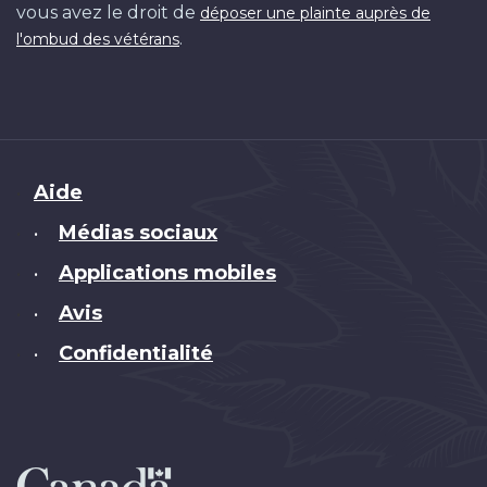
vous avez le droit de
déposer une plainte auprès de
.
l'ombud des vétérans
Brand
Aide
Médias sociaux
•
Applications mobiles
•
Avis
•
Confidentialité
•