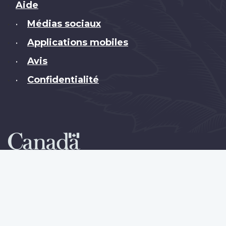
Brand
Aide
Médias sociaux
•
Applications mobiles
•
Avis
•
Confidentialité
•