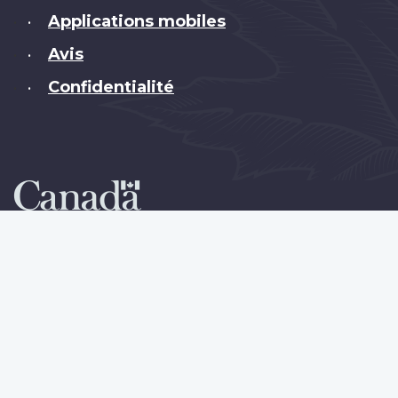
Applications mobiles
•
Avis
•
Confidentialité
•