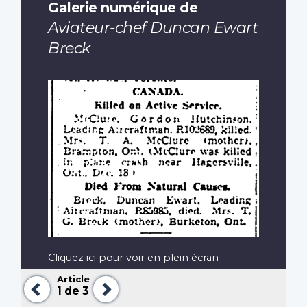
Galerie numérique de
Aviateur-chef Duncan Ewart
Breck
Cliquez ici pour voir en plein écran
Article
Précédent
Suivant
1
de 3