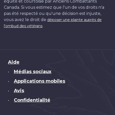
équité et courtoisie par Anciens Combattants
Canada. Si vous estimez que l'un de vos droits n'a
pas été respecté ou qu'une décision est injuste,
vous avez le droit de
déposer une plainte auprès de
.
l'ombud des vétérans
Brand
Aide
Médias sociaux
•
Applications mobiles
•
Avis
•
Confidentialité
•