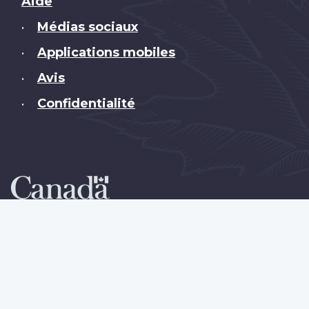
Brand
Aide
Médias sociaux
•
Applications mobiles
•
Avis
•
Confidentialité
•