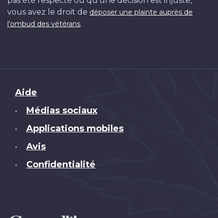
pas été respecté ou qu'une décision est injuste,
vous avez le droit de
déposer une plainte auprès de
.
l'ombud des vétérans
Brand
Aide
Médias sociaux
•
Applications mobiles
•
Avis
•
Confidentialité
•