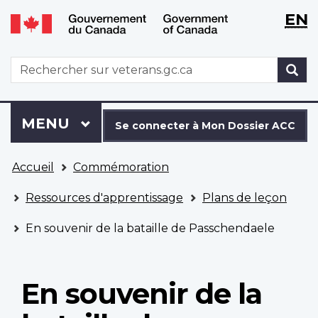
WxT
WxT
EN
Aller
Passer
Langu
Langu
au
à
contenu
la
switch
switch
WxT
R
principal
version
Search
HTML
simplifiée
form
Se
Menu
MENU
PRINCIPAL
connecter
Se connecter à Mon Dossier ACC
à
Vous
Mon
Accueil
Commémoration
êtes
Dossier
ici
ACC
Ressources d'apprentissage
Plans de leçon
En souvenir de la bataille de Passchendaele
En souvenir de la