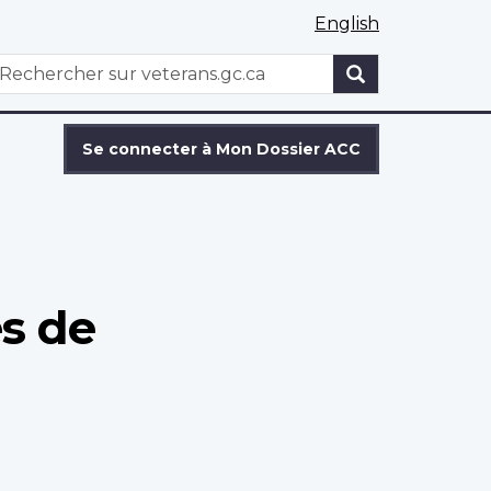
English
WxT
echercher
Search
form
Se connecter à Mon Dossier ACC
és de