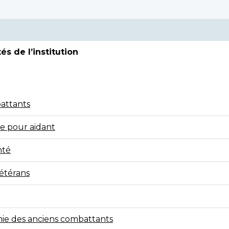
s de l’institution
battants
ce pour aidant
nté
vétérans
mie des anciens combattants