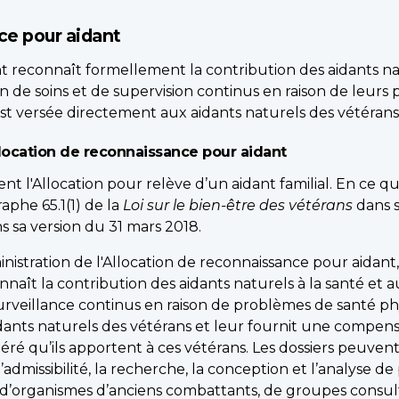
nce pour aidant
t reconnaît formellement la contribution des aidants nat
n de soins et de supervision continus en raison de leur
 est versée directement aux aidants naturels des vétérans
ocation de reconnaissance pour aidant
nt l'Allocation pour relève d’un aidant familial. En ce qui
aphe 65.1(1) de la
Loi sur le bien-être des vétérans
dans s
sa version du 31 mars 2018.
ministration de l'Allocation de reconnaissance pour aidan
naît la contribution des aidants naturels à la santé et 
surveillance continus en raison de problèmes de santé ph
 aidants naturels des vétérans et leur fournit une compen
ré qu’ils apportent à ces vétérans. Les dossiers peuvent 
d’admissibilité, la recherche, la conception et l’analyse d
s d’organismes d’anciens combattants, de groupes consul