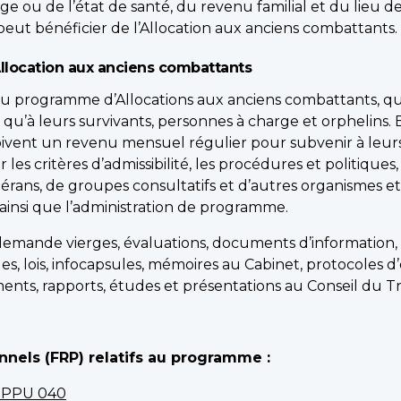
âge ou de l’état de santé, du revenu familial et du lieu d
 peut bénéficier de l’Allocation aux anciens combattants.
llocation aux anciens combattants
u programme d’Allocations aux anciens combattants, qui
nsi qu’à leurs survivants, personnes à charge et orphelin
oivent un revenu mensuel régulier pour subvenir à leur
s critères d’admissibilité, les procédures et politiques, 
érans, de groupes consultatifs et d’autres organismes e
 ainsi que l’administration de programme.
emande vierges, évaluations, documents d’information, n
es, lois, infocapsules, mémoires au Cabinet, protocoles d’
ents, rapports, études et présentations au Conseil du T
nels (FRP) relatifs au programme :
C PPU 040