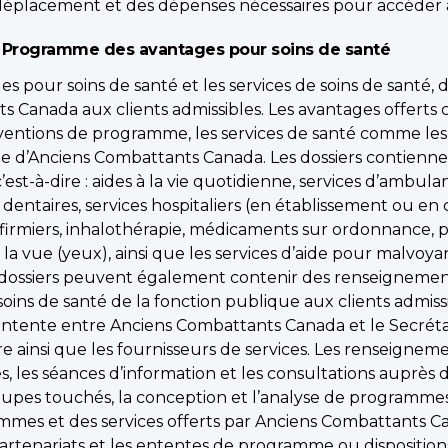
 déplacement et des dépenses nécessaires pour accéder 
 Programme des avantages pour soins de santé
es pour soins de santé et les services de soins de santé
s Canada aux clients admissibles. Les avantages offert
ubventions de programme, les services de santé comme le
aide d’Anciens Combattants Canada. Les dossiers contiennen
est-à-dire : aides à la vie quotidienne, services d’ambul
s dentaires, services hospitaliers (en établissement ou en
infirmiers, inhalothérapie, médicaments sur ordonnance, p
a vue (yeux), ainsi que les services d’aide pour malvoyan
s dossiers peuvent également contenir des renseignemen
ins de santé de la fonction publique aux clients admiss
’entente entre Anciens Combattants Canada et le Secrétar
e ainsi que les fournisseurs de services. Les renseignem
ues, les séances d’information et les consultations auprè
upes touchés, la conception et l’analyse de programmes, l
es et des services offerts par Anciens Combattants Cana
e partenariats et les ententes de programme ou disposition