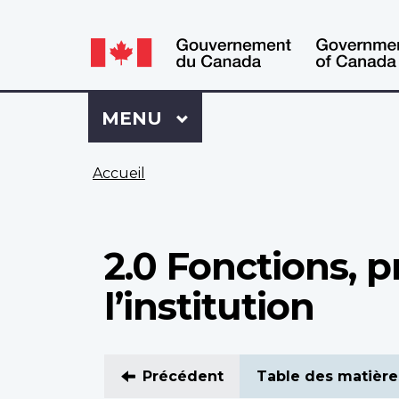
WxT
WxT
Language
Language
switcher
switcher
Se
Menu
MENU
PRINCIPAL
connecter
à
Vous
Mon
Accueil
êtes
Dossier
ici
ACC
2.0 Fonctions, 
l’institution
Précédent
Table des matière