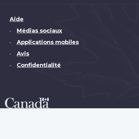
Brand
Aide
Médias sociaux
•
Applications mobiles
•
Avis
•
Confidentialité
•