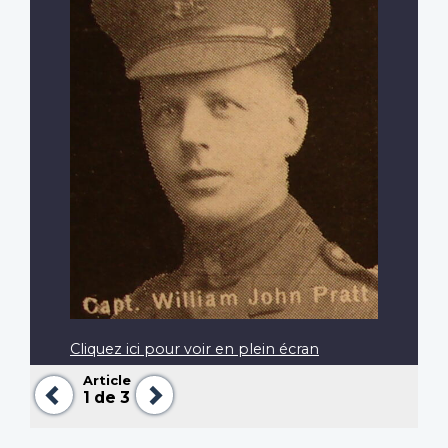
Cliquez ici pour voir en plein écran
Article
Précédent
Suivant
1
de 3