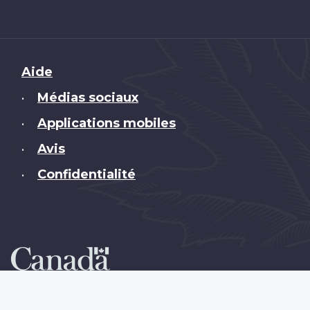
Brand
Aide
Médias sociaux
•
Applications mobiles
•
Avis
•
Confidentialité
•