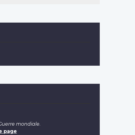
 Guerre mondiale
.
e page