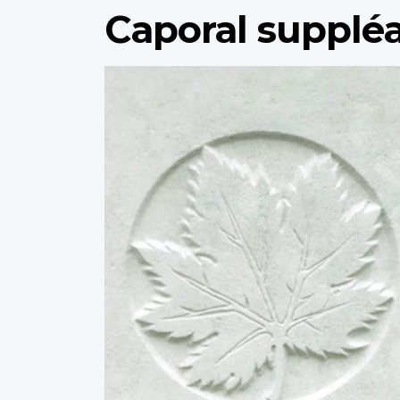
Caporal suppléa
Profile
image