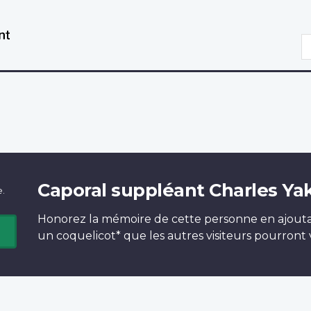
Aller
Passer
au
à
R
contenu
la
principal
version
HTML
simplifiée
Caporal suppléant Charles Ya
e.
Honorez la mémoire de cette personne en ajout
un
coquelicot*
que les autres visiteurs pourront v