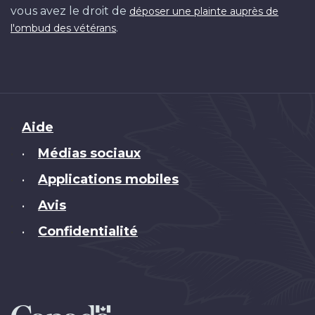
vous avez le droit de
déposer une plainte auprès de
.
l'ombud des vétérans
Brand
Aide
Médias sociaux
•
Applications mobiles
•
Avis
•
Confidentialité
•