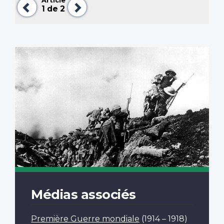
Précédent
Suivant
1
de 2
Médias associés
Première Guerre mondiale
(1914 – 1918)