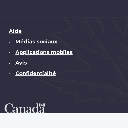
Brand
Aide
Médias sociaux
•
Applications mobiles
•
Avis
•
Confidentialité
•