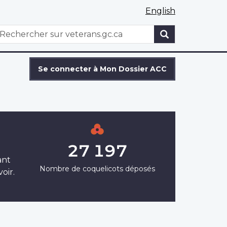
English
WxT
echercher
Search
form
Se connecter à Mon Dossier ACC
27 197
ant
Nombre de coquelicots déposés
oir.