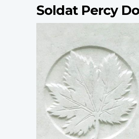
Soldat Percy D
Profile
image