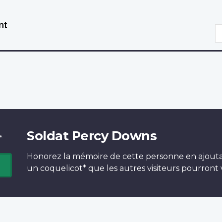
Aller
Passer
au
à
R
contenu
la
principal
version
HTML
simplifiée
Soldat Percy Downs
e.
Honorez la mémoire de cette personne en ajout
un
coquelicot*
que les autres visiteurs pourront v