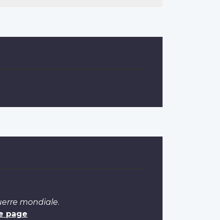
Guerre mondiale
.
e page