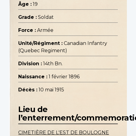
Âge :
19
Grade :
Soldat
Force :
Armée
Unité/Régiment :
Canadian Infantry
(Quebec Regiment)
Division :
14th Bn.
Naissance :
1 février 1896
Décès :
10 mai 1915
Lieu de
l’enterrement/commemorati
CIMETIÈRE DE L'EST DE BOULOGNE