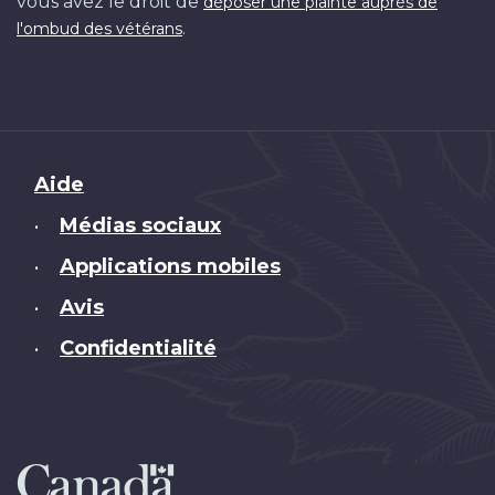
vous avez le droit de
déposer une plainte auprès de
.
l'ombud des vétérans
Brand
Aide
Médias sociaux
•
Applications mobiles
•
Avis
•
Confidentialité
•