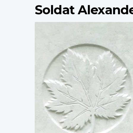
Soldat Alexan
Profile
image