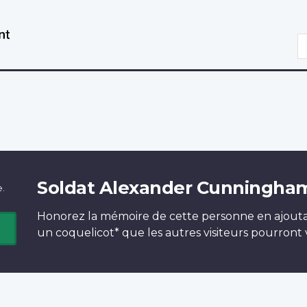
Aller
Passer
au
à
R
contenu
la
principal
version
HTML
simplifiée
Soldat Alexander Cunningha
e.
Honorez la mémoire de cette personne en ajout
un
coquelicot*
que les autres visiteurs pourront v