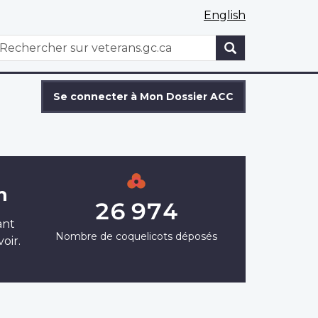
English
WxT
echercher
Search
form
Se connecter à Mon Dossier ACC
m
26 974
ant
Nombre de coquelicots déposés
oir.