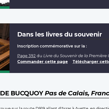
Dans les livres du souvenir
Inscription commémorative sur la :
Page 392
du
Livre du Souvenir de la Première
Commander cette page
Télécharger cett
E DE BUCQUOY
Pas de Calais, Fran
uve sur la route D919 allant d'Arras à Ayette, en directi