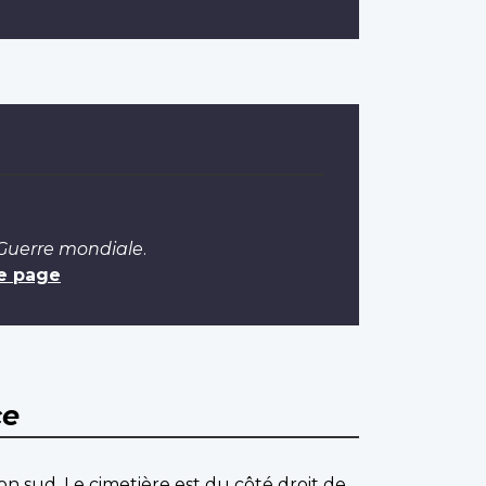
 Guerre mondiale
.
e page
ce
on sud. Le cimetière est du côté droit de