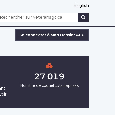
English
WxT
echercher
Search
form
Se connecter à Mon Dossier ACC
27 019
Nombre de coquelicots déposés
ant
oir.