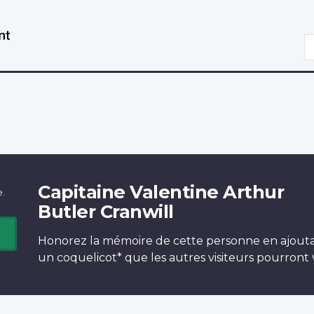
Aller
Passer
au
à
R
contenu
la
principal
version
HTML
simplifiée
l
Capitaine Valentine Arthur
e.
Butler Cranwill
Honorez la mémoire de cette personne en ajout
un
coquelicot*
que les autres visiteurs pourront v