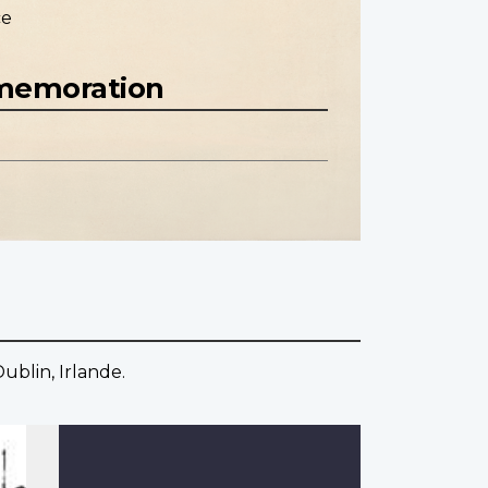
ce
mmemoration
ublin, Irlande.