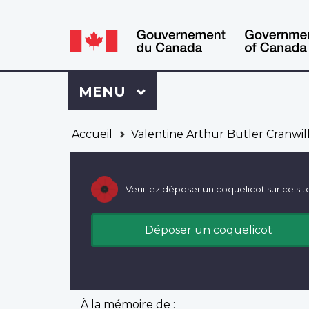
WxT
WxT
Language
Language
switcher
switcher
Se
Menu
MENU
PRINCIPAL
connecter
à
Vous
Mon
Accueil
Valentine Arthur Butler Cranwil
êtes
Dossier
ici
ACC
Veuillez déposer un coquelicot sur ce sit
Déposer un coquelicot
À la mémoire de :