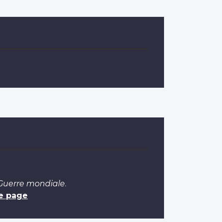
 Guerre mondiale
.
e page