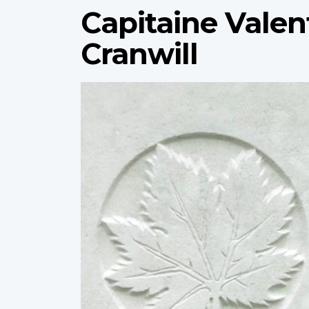
Capitaine Valen
Cranwill
Profile
image