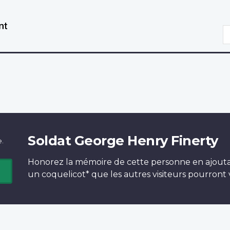
Aller
Passer
au
à
R
contenu
la
principal
version
HTML
simplifiée
Soldat George Henry Finerty
e.
Honorez la mémoire de cette personne en ajout
un
coquelicot*
que les autres visiteurs pourront v