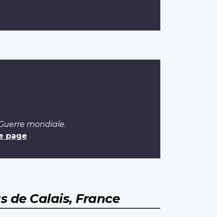
 Guerre mondiale
.
e page
s de Calais, France