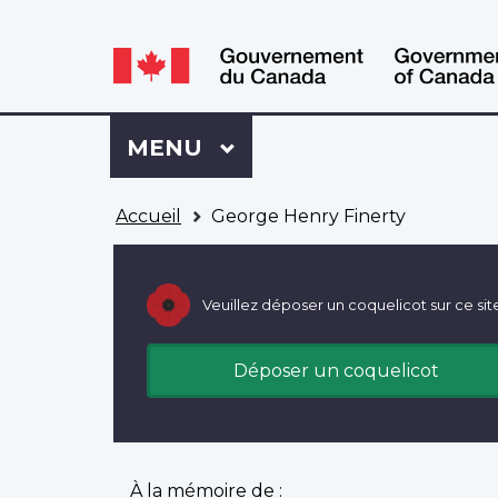
WxT
WxT
Language
Language
switcher
switcher
Se
Menu
MENU
PRINCIPAL
connecter
à
Vous
Mon
Accueil
George Henry Finerty
êtes
Dossier
ici
ACC
Veuillez déposer un coquelicot sur ce sit
Déposer un coquelicot
À la mémoire de :