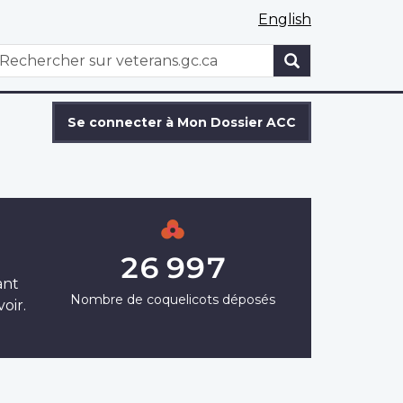
English
WxT
echercher
Search
form
Se connecter à Mon Dossier ACC
26 997
ant
Nombre de coquelicots déposés
oir.