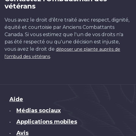
vétérans
Vous avez le droit d'être traité avec respect, dignité,
équité et courtoisie par Anciens Combattants
Canada. Si vous estimez que l'un de vos droits n'a
pas été respecté ou qu'une décision est injuste,
vous avez le droit de
déposer une plainte auprès de
.
l'ombud des vétérans
Brand
Aide
Médias sociaux
•
Applications mobiles
•
Avis
•