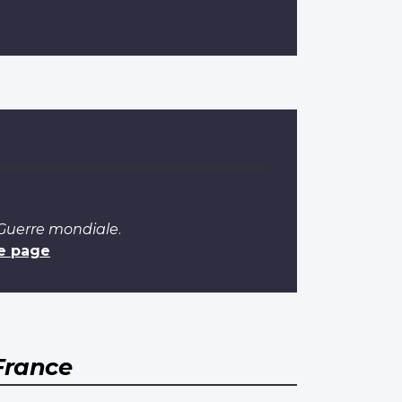
 Guerre mondiale
.
e page
France