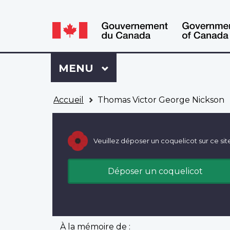
WxT
WxT
Language
Language
switcher
switcher
Se
Menu
MENU
PRINCIPAL
connecter
à
Vous
Mon
Accueil
Thomas Victor George Nickson
êtes
Dossier
ici
ACC
Veuillez déposer un coquelicot sur ce sit
Déposer un coquelicot
À la mémoire de :