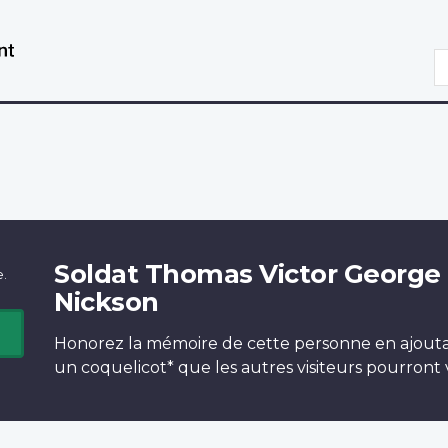
Aller
Passer
au
à
R
contenu
la
principal
version
HTML
simplifiée
Soldat Thomas Victor George
e.
Nickson
Honorez la mémoire de cette personne en ajout
un
coquelicot*
que les autres visiteurs pourront v