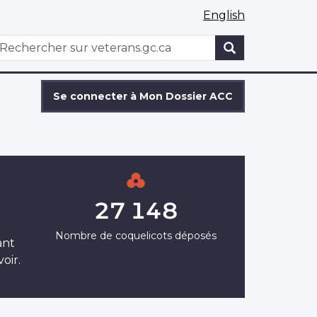
English
WxT
echercher
Search
form
Se connecter à Mon Dossier ACC
27 148
Nombre de coquelicots déposés
ant
oir.