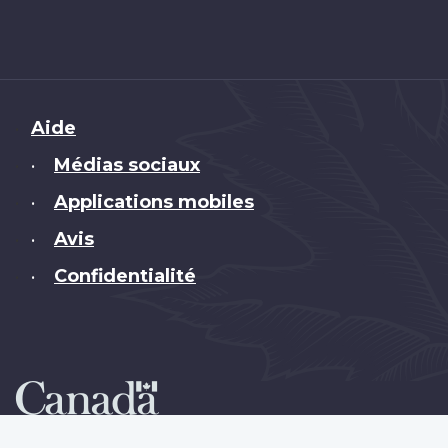
Brand
Aide
Médias sociaux
•
Applications mobiles
•
Avis
•
Confidentialité
•