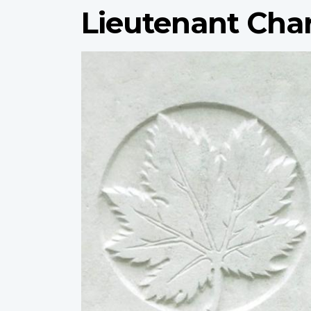
Lieutenant Char
Profile
image