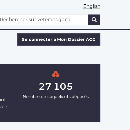
English
WxT
echercher
Search
form
Se connecter à Mon Dossier ACC
27 105
Nombre de coquelicots déposés
ant
oir.