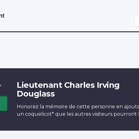
Aller
Passer
au
à
R
contenu
la
principal
version
HTML
simplifiée
Lieutenant Charles Irving
e.
Douglass
Honorez la mémoire de cette personne en ajout
un
coquelicot*
que les autres visiteurs pourront v