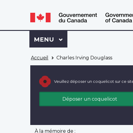
WxT
WxT
Language
Language
switcher
switcher
Se
Menu
MENU
PRINCIPAL
connecter
à
Vous
Mon
Accueil
Charles Irving Douglass
êtes
Dossier
ici
ACC
Veuillez déposer un coquelicot sur ce sit
Déposer un coquelicot
À la mémoire de :