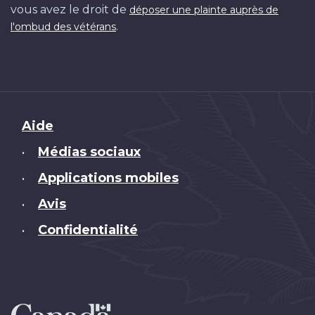
vous avez le droit de
déposer une plainte auprès de
.
l'ombud des vétérans
Brand
Aide
Médias sociaux
•
Applications mobiles
•
Avis
•
Confidentialité
•